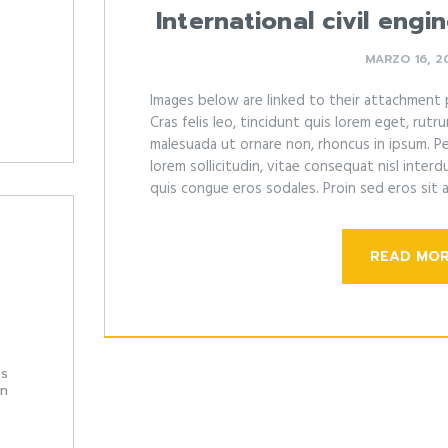
International civil eng
MARZO 16, 2
Images below are linked to their attachment
Cras felis leo, tincidunt quis lorem eget, rutr
malesuada ut ornare non, rhoncus in ipsum. P
lorem sollicitudin, vitae consequat nisl interdum
quis congue eros sodales. Proin sed eros sit 
READ MO
es
on