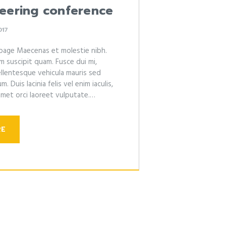
ineering conference
017
 page Maecenas et molestie nibh.
um suscipit quam. Fusce dui mi,
ellentesque vehicula mauris sed
. Duis lacinia felis vel enim iaculis,
amet orci laoreet vulputate.…
RE